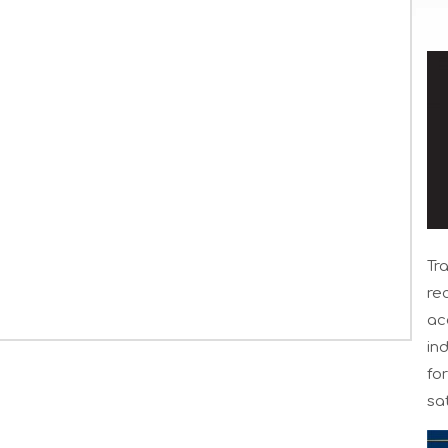
Tr
re
ac
in
fo
sat